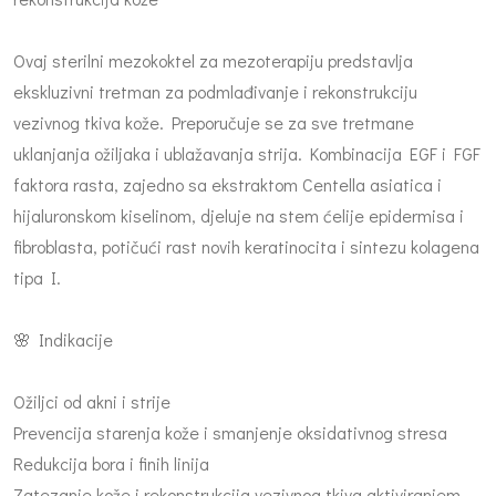
Ovaj sterilni mezokoktel za mezoterapiju predstavlja
ekskluzivni tretman za podmlađivanje i rekonstrukciju
vezivnog tkiva kože. Preporučuje se za sve tretmane
uklanjanja ožiljaka i ublažavanja strija. Kombinacija EGF i FGF
faktora rasta, zajedno sa ekstraktom Centella asiatica i
hijaluronskom kiselinom, djeluje na stem ćelije epidermisa i
fibroblasta, potičući rast novih keratinocita i sintezu kolagena
tipa I.
🌸 Indikacije
Ožiljci od akni i strije
Prevencija starenja kože i smanjenje oksidativnog stresa
Redukcija bora i finih linija
Zatezanje kože i rekonstrukcija vezivnog tkiva aktiviranjem