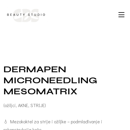
D
E
R
M
A
P
E
N
M
I
C
R
O
N
E
E
D
L
I
N
G
M
E
S
O
M
A
T
R
I
X
(ožiljci, AKNE, STRIJE)
💧 Mezokoktel za strije i ožiljke – podmlađivanje i
rekonstrukcija kože