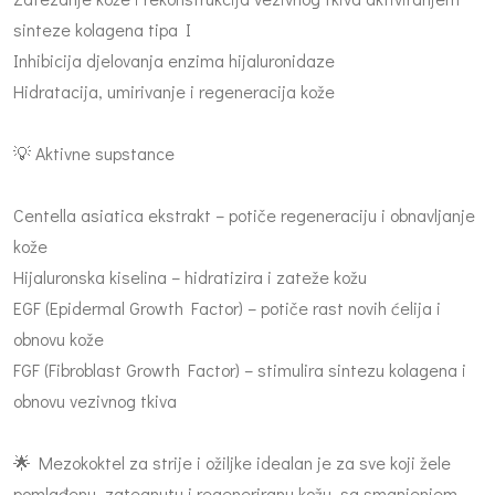
sinteze kolagena tipa I
Inhibicija djelovanja enzima hijaluronidaze
Hidratacija, umirivanje i regeneracija kože
💡 Aktivne supstance
Centella asiatica ekstrakt – potiče regeneraciju i obnavljanje
kože
Hijaluronska kiselina – hidratizira i zateže kožu
EGF (Epidermal Growth Factor) – potiče rast novih ćelija i
obnovu kože
FGF (Fibroblast Growth Factor) – stimulira sintezu kolagena i
obnovu vezivnog tkiva
🌟 Mezokoktel za strije i ožiljke idealan je za sve koji žele
pomlađenu, zategnutu i regeneriranu kožu, sa smanjenjem