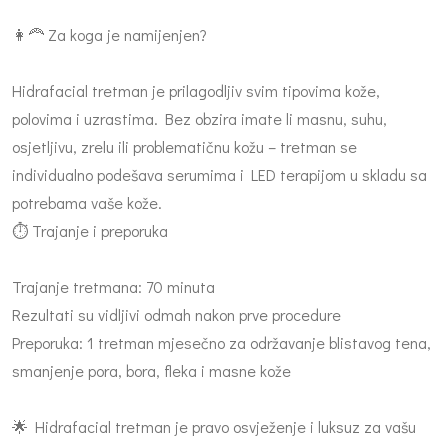
👩‍🦰 Za koga je namijenjen?
Hidrafacial tretman je prilagodljiv svim tipovima kože,
polovima i uzrastima. Bez obzira imate li masnu, suhu,
osjetljivu, zrelu ili problematičnu kožu – tretman se
individualno podešava serumima i LED terapijom u skladu sa
potrebama vaše kože.
⏱ Trajanje i preporuka
Trajanje tretmana: 70 minuta
Rezultati su vidljivi odmah nakon prve procedure
Preporuka: 1 tretman mjesečno za održavanje blistavog tena,
smanjenje pora, bora, fleka i masne kože
🌟 Hidrafacial tretman je pravo osvježenje i luksuz za vašu