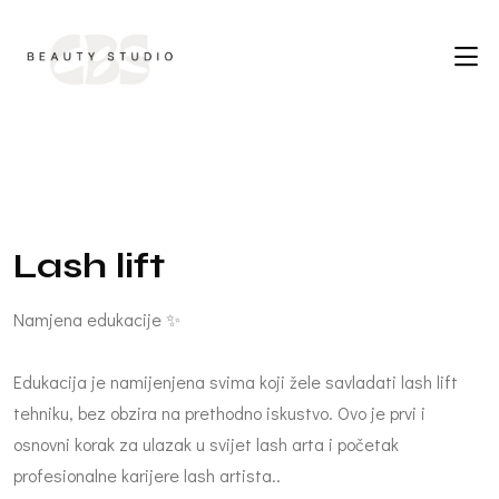
L
a
s
h
l
i
f
t
Namjena edukacije ✨
Edukacija je namijenjena svima koji žele savladati lash lift
tehniku, bez obzira na prethodno iskustvo. Ovo je prvi i
osnovni korak za ulazak u svijet lash arta i početak
profesionalne karijere lash artista..