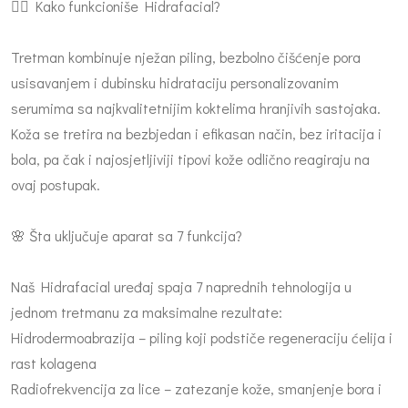
🧖‍♀️ Kako funkcioniše Hidrafacial?
Tretman kombinuje nježan piling, bezbolno čišćenje pora
usisavanjem i dubinsku hidrataciju personalizovanim
serumima sa najkvalitetnijim koktelima hranjivih sastojaka.
Koža se tretira na bezbjedan i efikasan način, bez iritacija i
bola, pa čak i najosjetljiviji tipovi kože odlično reagiraju na
ovaj postupak.
🌸 Šta uključuje aparat sa 7 funkcija?
Naš Hidrafacial uređaj spaja 7 naprednih tehnologija u
jednom tretmanu za maksimalne rezultate:
Hidrodermoabrazija – piling koji podstiče regeneraciju ćelija i
rast kolagena
Radiofrekvencija za lice – zatezanje kože, smanjenje bora i