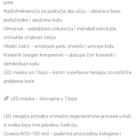
pora
Radiofrekvencija za područje oko očiju – ublažava bore,
podočnjake i opuštenu kožu
Ultrazvuk – poboljšava cirkulaciju i metabolizam kože,
stimuliše vitalnost ćelija
Hladni čekić – smanjuje pore, crvenilo i umiruje kožu
Kiseonik (oxygen kompresor) – ubacuje čist kiseonik i
detoksikuje kožu
LED maska sa 7 boja – koristi svjetlosnu terapiju za različite
probleme kože
🌈 LED maska – dostupna u 7 boja
LED terapija prirodno stimulira regenerativne procese u koži,
a svaka boja ima posebnu funkciju:
Crvena (650–730 nm) – podstiče proizvodnju kolagena i