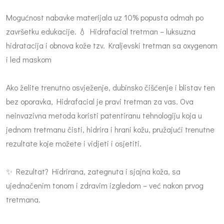
Mogućnost nabavke materijala uz 10% popusta odmah po
završetku edukacije. 💧 Hidrafacial tretman – luksuzna
hidratacija i obnova kože tzv. Kraljevski tretman sa oxygenom
i led maskom
Ako želite trenutno osvježenje, dubinsko čišćenje i blistav ten
bez oporavka, Hidrafacial je pravi tretman za vas. Ova
neinvazivna metoda koristi patentiranu tehnologiju koja u
jednom tretmanu čisti, hidrira i hrani kožu, pružajući trenutne
rezultate koje možete i vidjeti i osjetiti.
✨ Rezultat? Hidrirana, zategnuta i sjajna koža, sa
ujednačenim tonom i zdravim izgledom – već nakon prvog
tretmana.