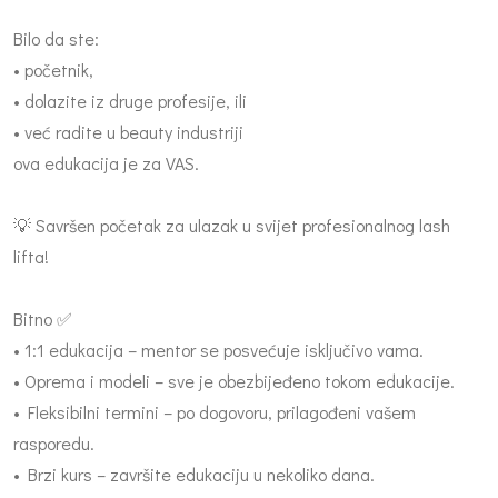
Bilo da ste:
• početnik,
• dolazite iz druge profesije, ili
• već radite u beauty industriji
ova edukacija je za VAS.
💡 Savršen početak za ulazak u svijet profesionalnog lash
lifta!
Bitno ✅
• 1:1 edukacija – mentor se posvećuje isključivo vama.
• Oprema i modeli – sve je obezbijeđeno tokom edukacije.
• Fleksibilni termini – po dogovoru, prilagođeni vašem
rasporedu.
• Brzi kurs – završite edukaciju u nekoliko dana.