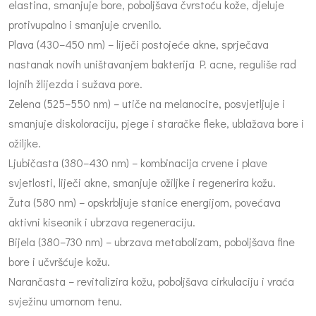
elastina, smanjuje bore, poboljšava čvrstoću kože, djeluje
protivupalno i smanjuje crvenilo.
Plava (430–450 nm) – liječi postojeće akne, sprječava
nastanak novih uništavanjem bakterija P. acne, reguliše rad
lojnih žlijezda i sužava pore.
Zelena (525–550 nm) – utiče na melanocite, posvjetljuje i
smanjuje diskoloraciju, pjege i staračke fleke, ublažava bore i
ožiljke.
Ljubičasta (380–430 nm) – kombinacija crvene i plave
svjetlosti, liječi akne, smanjuje ožiljke i regenerira kožu.
Žuta (580 nm) – opskrbljuje stanice energijom, povećava
aktivni kiseonik i ubrzava regeneraciju.
Bijela (380–730 nm) – ubrzava metabolizam, poboljšava fine
bore i učvršćuje kožu.
Narančasta – revitalizira kožu, poboljšava cirkulaciju i vraća
svježinu umornom tenu.