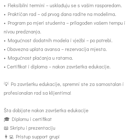
• Fleksibilni termini – usklađuju se s vašim rasporedom.
• Praktičan rad – od prvog dana radite na modelima.
• Program po mjeri studenta – prilagođen vašem tempu i
nivou predznanja.
• Mogućnost dodatnih modela i vježbi – po potrebi.
• Obavezna uplata avansa – rezervacija mjesta.
• Mogućnost plaćanja u ratama.
• Certifikat i diploma – nakon završetka edukacije.
💡 Po završetku edukacije, spremni ste za samostalan i
profesionalan rad sa klijentima!
Šta dobijate nakon završetka edukacije
🎓 Diplomu i certifikat
📖 Skriptu i prezentaciju
👩‍💻 Pristup support grupi