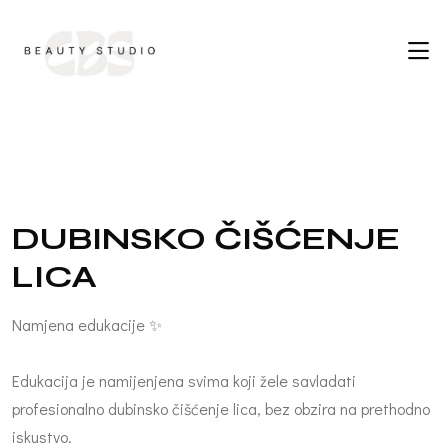
D
U
B
I
N
S
K
O
Č
I
Š
Ć
E
N
J
E
L
I
C
A
Namjena edukacije ✨
Edukacija je namijenjena svima koji žele savladati
profesionalno dubinsko čišćenje lica, bez obzira na prethodno
iskustvo.