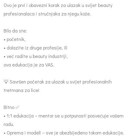
Ovo je prvi i obavezni korak za ulazak u svijet beauty
profesionalaca i stručnjaka za njegu kože.
Bilo da ste:
• početnik,
• dolazite iz druge profesije, ili
• već radite u beauty industriji,
ova edukacija je za VAS.
💡 Savršen početak za ulazak u svijet profesionalnih
tretmana za lice!
Bitno ✅
• 1:1 edukacija – mentor se u potpunosti posvećuje vašem
radu.
• Oprema i modeli – sve je obezbijeđeno tokom edukacije.