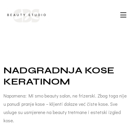
N
A
D
G
R
A
D
N
J
A
K
O
S
E
K
E
R
A
T
I
N
O
M
Napomena: Mi smo beauty salon, ne frizerski. Zbog toga nije
u ponudi pranje kose – klijenti dolaze već čiste kose. Sve
usluge su usmjerene na beauty tretmane i estetski izgled
kose.