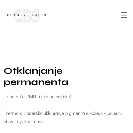
O
t
k
l
a
n
j
a
n
j
e
p
e
r
m
a
n
e
n
t
a
Uklanjanje PMU-a (trajne šminke)
Tretman: Lasersko uklanjanje pigmenta s kože, uključujući
obrve, eyeliner i usne.