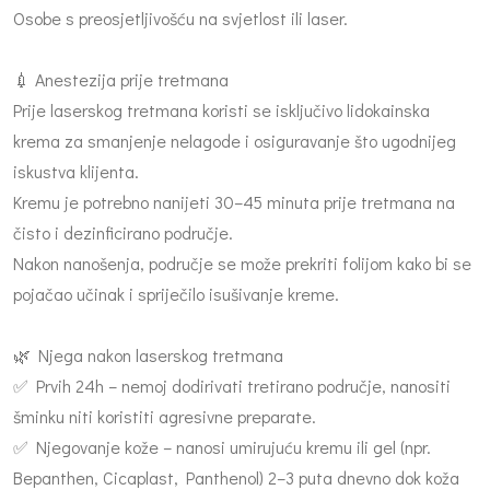
Osobe s preosjetljivošću na svjetlost ili laser.
💉 Anestezija prije tretmana
Prije laserskog tretmana koristi se isključivo lidokainska
krema za smanjenje nelagode i osiguravanje što ugodnijeg
iskustva klijenta.
Kremu je potrebno nanijeti 30–45 minuta prije tretmana na
čisto i dezinficirano područje.
Nakon nanošenja, područje se može prekriti folijom kako bi se
pojačao učinak i spriječilo isušivanje kreme.
🌿 Njega nakon laserskog tretmana
✅ Prvih 24h – nemoj dodirivati tretirano područje, nanositi
šminku niti koristiti agresivne preparate.
✅ Njegovanje kože – nanosi umirujuću kremu ili gel (npr.
Bepanthen, Cicaplast, Panthenol) 2–3 puta dnevno dok koža