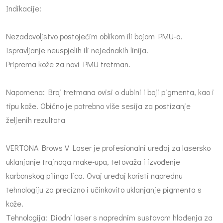
Indikacije:
Nezadovoljstvo postojećim oblikom ili bojom PMU-a.
Ispravljanje neuspjelih ili nejednakih linija.
Priprema kože za novi PMU tretman.
Napomena: Broj tretmana ovisi o dubini i boji pigmenta, kao i
tipu kože. Obično je potrebno više sesija za postizanje
željenih rezultata
VERTONA Brows V Laser je profesionalni uređaj za lasersko
uklanjanje trajnoga make-upa, tetovaža i izvođenje
karbonskog pilinga lica. Ovaj uređaj koristi naprednu
tehnologiju za precizno i učinkovito uklanjanje pigmenta s
kože.
Tehnologija: Diodni laser s naprednim sustavom hlađenja za