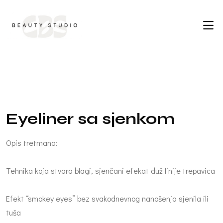
E
y
e
l
i
n
e
r
s
a
s
j
e
n
k
o
m
Opis tretmana:
Tehnika koja stvara blagi, sjenčani efekat duž linije trepavica
Efekt “smokey eyes” bez svakodnevnog nanošenja sjenila ili
tuša