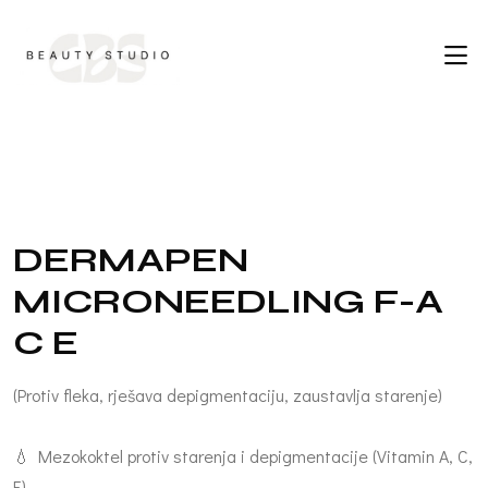
D
E
R
M
A
P
E
N
M
I
C
R
O
N
E
E
D
L
I
N
G
F
-
A
C
E
(Protiv fleka, rješava depigmentaciju, zaustavlja starenje)
💧 Mezokoktel protiv starenja i depigmentacije (Vitamin A, C,
E)