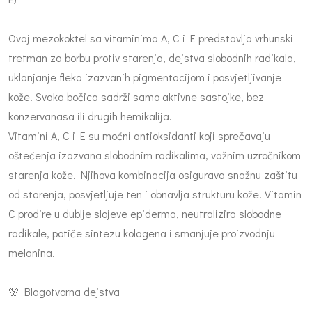
Ovaj mezokoktel sa vitaminima A, C i E predstavlja vrhunski
tretman za borbu protiv starenja, dejstva slobodnih radikala,
uklanjanje fleka izazvanih pigmentacijom i posvjetljivanje
kože. Svaka bočica sadrži samo aktivne sastojke, bez
konzervanasa ili drugih hemikalija.
Vitamini A, C i E su moćni antioksidanti koji sprečavaju
oštećenja izazvana slobodnim radikalima, važnim uzročnikom
starenja kože. Njihova kombinacija osigurava snažnu zaštitu
od starenja, posvjetljuje ten i obnavlja strukturu kože. Vitamin
C prodire u dublje slojeve epiderma, neutralizira slobodne
radikale, potiče sintezu kolagena i smanjuje proizvodnju
melanina.
🌸 Blagotvorna dejstva