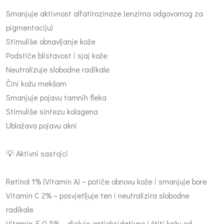
Smanjuje aktivnost alfatirozinaze (enzima odgovornog za
pigmentaciju)
Stimuliše obnavljanje kože
Podstiče blistavost i sjaj kože
Neutralizuje slobodne radikale
Čini kožu mekšom
Smanjuje pojavu tamnih fleka
Stimuliše sintezu kolagena
Ublažava pojavu akni
💡 Aktivni sastojci
Retinol 1% (Vitamin A) – potiče obnovu kože i smanjuje bore
Vitamin C 2% – posvjetljuje ten i neutralizira slobodne
radikale
Vitamin E 0,5% – djeluje antioksidativno i štiti kožu od