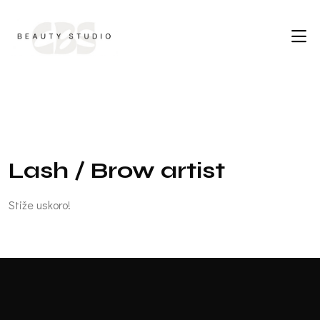
L
a
s
h
/
B
r
o
w
a
r
t
i
s
t
Stiže uskoro!